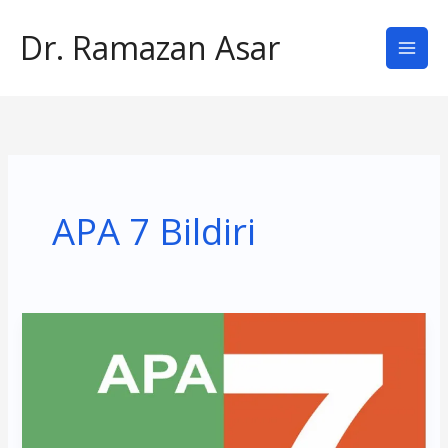
İçeriğe
Dr. Ramazan Asar
atla
APA 7 Bildiri
APA
7
Kaynakça
Örnekleri