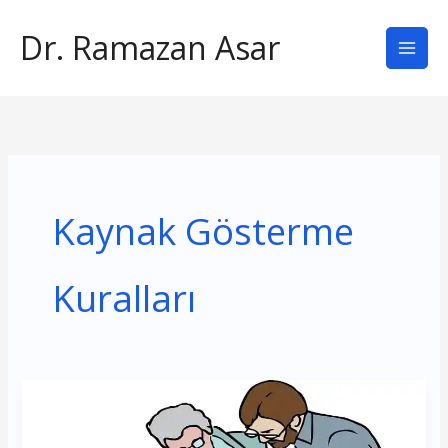
İçeriğe
Dr. Ramazan Asar
atla
Kaynak Gösterme
Kuralları
APA
7
Atıf