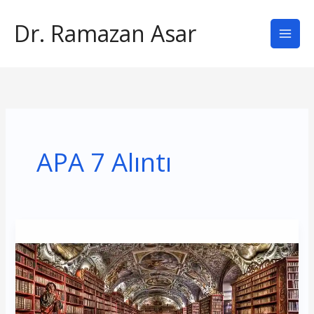
İçeriğe
Dr. Ramazan Asar
atla
APA 7 Alıntı
APA
7
Kaynak
Gösterme