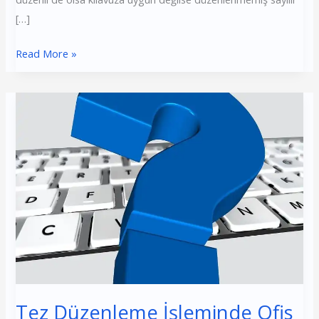
[…]
Read More »
Tez
Düzenleme
İşleminde
Ofis
Programlarının
Önemi
Tez Düzenleme İşleminde Ofis