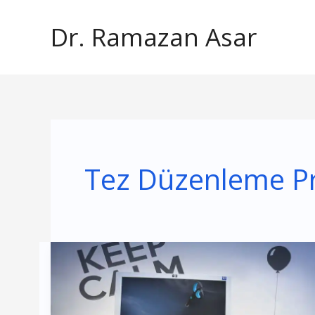
İçeriğe
Dr. Ramazan Asar
atla
Tez Düzenleme P
Tez
Düzenleme
Hataları