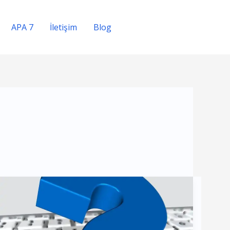
APA 7
İletişim
Blog
Teklif Alın
Tez
Düzenleme
İşleminde
Ofis