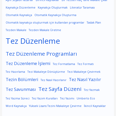
Kaynakça Düzenleme
Kaynakça Oluşturmak
Literatür Taraması
Otomatik Kaynakça
Otomatik Kaynakça Oluşturma
Otomatik kaynakça oluşturmak için kullanılan programlar
Taslak Plan
Tezden Makale
Tezden Makale Üretme
Tez Düzenleme
Tez Düzenleme Programları
Tez Düzenleme İşlemi
Tez Formatlama
Tez Formatı
Tez Hazırlama
Tezi Makaleye Dönüştürme
Tezi Makaleye Çevirmek
Tezin Bölümleri
Tez Nasıl Yazılır
Tez Nasıl Hazırlanır
Tez Sayfa Düzeni
Tez Savunması
Tez Yazmak
Tez Yazma Süreci
Tez Yazım Kuralları
Tez Yazımı
Umberto Eco
Word Kaynakça
Yüksek Lisans Tezini Makaleye Çevirme
İkincil Kaynaklar