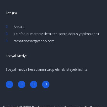
İletişim
Ankara
Telefon numaranızı ilettikten sonra dönüş yapılmaktadır.
ramazanasar@yahoo.com
Sosyal Medya
Sosyal medya hesaplarımı takip etmek isteyebilirsiniz.
F
T
L
E
a
w
i
n
c
i
n
v
e
t
k
e
b
t
e
l
o
e
d
o
o
r
i
p
k
n
e